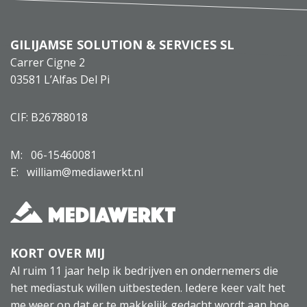
GILIJAMSE SOLUTION & SERVICES SL
Carrer Cigne 2
03581 L’Alfas Del Pi
CIF: B26788018
M:
06-15460081
E: william@mediawerkt.nl
KORT OVER MIJ
Al ruim 11 jaar help ik bedrijven en ondernemers die
het mediastuk willen uitbesteden. Iedere keer valt het
me weer op dat er te makkelijk gedacht wordt aan hoe