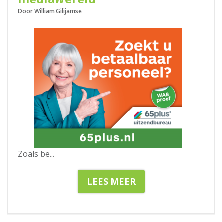
Door William Gilijamse
Zoals be
...
LEES MEER
17-01-2020